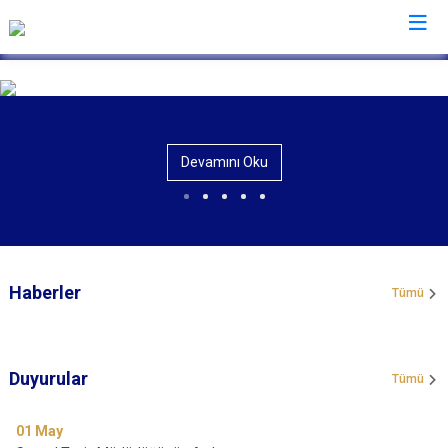
İl Jandarma Komutanlıkları
Devamını Oku
Haberler
Tümü
Duyurular
Tümü
01
May