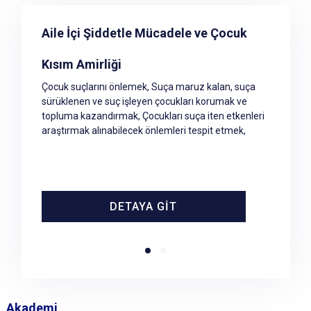
Kriminal Kısım Amirliği
Aile İçi Şiddetle Mücadele ve Çocuk
Kısım Amirliği
Sivas İl Jandarma Komutanlığı bünyesinde (5) Olay
Yeri İnceleme Timi ve (1) Patlayıcı Madde İmha Timi
Çocuk suçlarını önlemek, Suça maruz kalan, suça
görev yapmaktadır.
sürüklenen ve suç işleyen çocukları korumak ve
topluma kazandırmak, Çocukları suça iten etkenleri
araştırmak alınabilecek önlemleri tespit etmek,
DETAYA GİT
DETAYA GİT
Akademi